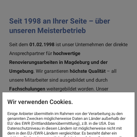
Seit 1998 an Ihrer Seite – über
unseren Meisterbetrieb
Seit dem
01.02.1998
ist unser Unternehmen der direkte
Ansprechpartner für
hochwertige
Renovierungsarbeiten in Magdeburg und der
Umgebung
. Wir garantieren
höchste Qualität
– all
unsere Mitarbeiter sind ausgebildet und durch
Fachschulungen
weitergebildet worden. Unser
Meisterbetrieb
ist gleichzeitig ein
Ausbildungsbetrieb
.
Wir verwenden Cookies.
So können wir unserer Kundschaft auch in der Zukunft
Einige Anbieter übermitteln im Rahmen von der Verarbeitung zu den
hochwertige Arbeiten bieten.
genannten Zwecken möglicherweise Daten an Länder außerhalb der
EU/ des EWR (Drittlanddatenübermittlung), z.B. in die USA. Das
Datenschutzniveau in diesen Ländern ist möglicherweise nicht mit
dem in den EU-/EWR-Ländern vergleichbar. Es besteht daher ein