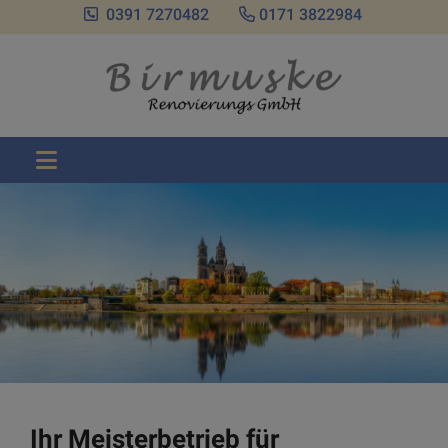
0391 7270482
0171 3822984
Ihr Meisterbetrieb für