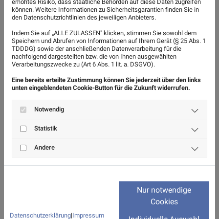
erhöhtes Risiko, dass staatliche Behörden auf diese Daten zugreifen
können. Weitere Informationen zu Sicherheitsgarantien finden Sie in
den Datenschutzrichtlinien des jeweiligen Anbieters.
Wir stehen für Umweltschutz und
Indem Sie auf „ALLE ZULASSEN" klicken, stimmen Sie sowohl dem
Nachhaltigkeit
Speichern und Abrufen von Informationen auf Ihrem Gerät (§ 25 Abs. 1
TDDDG) sowie der anschließenden Datenverarbeitung für die
nachfolgend dargestellten bzw. die von Ihnen ausgewählten
Seit der Gründung der Birmuske-Renovierungs-GmbH ist
Verarbeitungszwecke zu (Art 6 Abs. 1 lit. a. DSGVO).
es uns wichtig,
Eine bereits erteilte Zustimmung können Sie jederzeit über den links
umweltbewusst zu arbeiten. Unsere Firma steht für
unten eingeblendeten Cookie-Button für die Zukunft widerrufen.
Umweltschutz und Nachhaltigkeit. Wir legen großen Wert
Notwendig
auf die Auswahl der Materialien und Baustoffe. Daher
Statistik
verwenden wir ausschließlich hochwertiges,
umweltfreundliches und TÜV-geprüftes Material. Wir
Andere
setzen bei unseren Produkten auf das Zertifikat "Blauer
Engel". Bei uns erhalten Sie Bio-Farben und nachhaltige,
ökologische Bodenbeläge. Die meisten unserer
Nur notwendige
Firmenfahrzeuge erfüllen
Cookies
die Abgasnorm Euro 6.
Datenschutzerklärung
|
Impressum